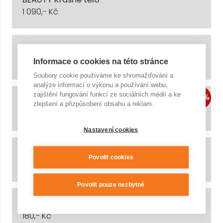
1 090,- Kč
BEAUTY Krásné tělo plus
Informace o cookies na této stránce
1 320,- Kč
Soubory cookie používáme ke shromažďování a
analýze informací o výkonu a používání webu,
zajištění fungování funkcí ze sociálních médií a ke
Čistá mysl
zlepšení a přizpůsobení obsahu a reklam.
1 250,- Kč
1 490,- Kč
Nastavení cookies
Dítě (4-15 let) - celodenní vstupné
Povolit cookies
220,- Kč
Povolit pouze nezbytné
Dítě (4-15 let) - vstupné na 180 minut
180,- Kč