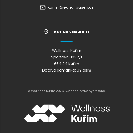
kurim@jedna-basen.cz
KDE NÁS NAJDETE
Wellness Kuřim
Sportovní 1082/1
664 34 Kuřim
Datová schránka: u9jpsr8
© Wellness Kuřim 2026. Všechna práva vyhrazena