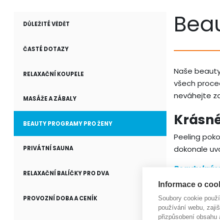
Bea
DŮLEŽITÉ VĚDĚT
ČASTÉ DOTAZY
Naše beauty 
RELAXAČNÍ KOUPELE
všech proce
neváhejte z
MASÁŽE A ZÁBALY
Krásné
BEAUTY PROGRAMY PRO ŽENY
Peeling poko
dokonale uvo
PRIVÁTNÍ SAUNA
Beauty krásn
RELAXAČNÍ BALÍČKY PRO DVA
Informace o cook
Beauty krásn
Soubory cookie použ
PROVOZNÍ DOBA A CENÍK
Čistá mysl
používání webu, zajiš
přizpůsobení obsahu 