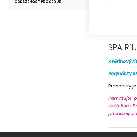
OBSAZENOST PROCEDUR
Relax p
Beauty pro
minutovou m
SPA Rit
Květinový ri
Polynéský SP
Procedury j
Pamatujte, 
začátkem. P
přicházející