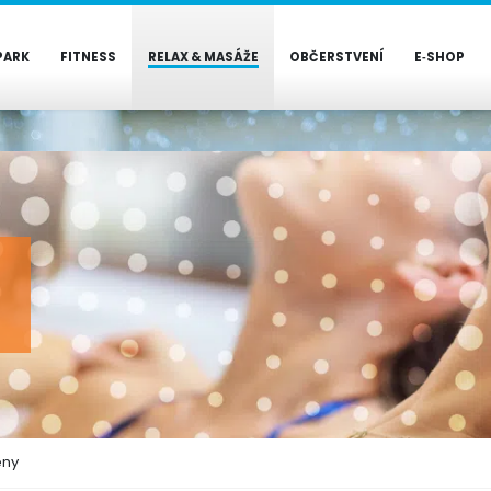
PARK
FITNESS
RELAX & MASÁŽE
OBČERSTVENÍ
E‑SHOP
eny