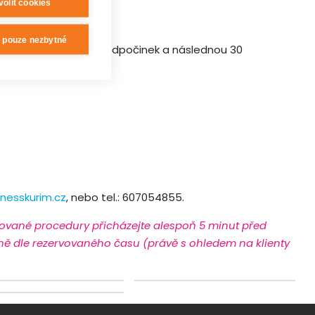
volit cookies
t pouze nezbytné
syrovátkovou koupel, odpočinek a následnou 30
nesskurim.cz
, nebo tel.: 607054855.
vované procedury přicházejte alespoň 5 minut před
ě dle rezervovaného času (právě s ohledem na klienty