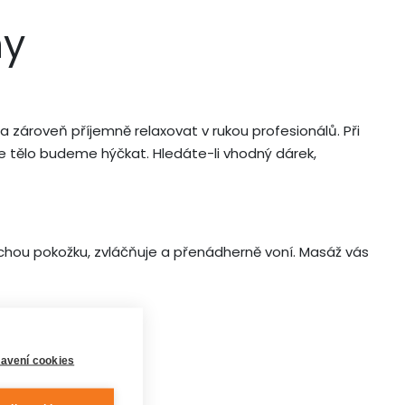
ny
 zároveň příjemně relaxovat v rukou profesionálů. Při
tělo budeme hýčkat. Hledáte-li vhodný dárek,
uchou pokožku, zvláčňuje a přenádherně voní. Masáž vás
avení cookies