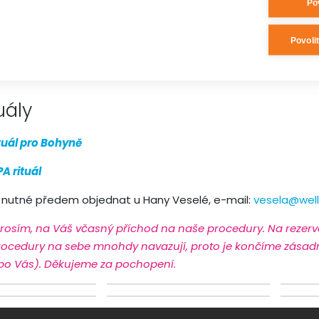
Po
ro Kleopatru
Povoli
gram
Relax pro Kleopatru
je určen pro 1 osobu a obsahuje 
asáž.
uály
tuál pro Bohyně
A rituál
e nutné předem objednat u Hany Veselé, e-mail:
vesela@well
prosím, na Váš včasný příchod na naše procedury. Na rezer
rocedury na sebe mnohdy navazují, proto je končíme zásadn
 po Vás). Děkujeme za pochopení.