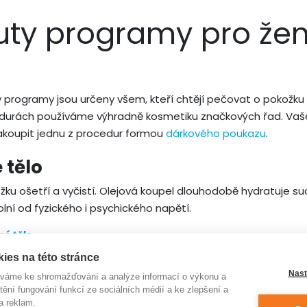
uty programy pro že
programy jsou určeny všem, kteří chtějí pečovat o pokožku a
durách používáme výhradně kosmetiku značkových řad. Vaše 
akoupit jednu z procedur formou
dárkového poukazu
.
 tělo
žku ošetří a vyčistí. Olejová koupel dlouhodobě hydratuje s
lní od fyzického i psychického napětí.
é tělo
ies na této stránce
é tělo PLUS
Nast
íváme ke shromažďování a analýze informací o výkonu a
tění fungování funkcí ze sociálních médií a ke zlepšení a
a reklam.