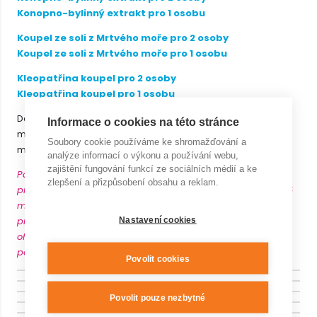
Konopno-bylinný extrakt pro 1 osobu
Koupel ze soli z Mrtvého moře pro 2 osoby
Koupel ze soli z Mrtvého moře pro 1 osobu
Kleopatřina koupel pro 2 osoby
Kleopatřina koupel pro 1 osobu
Délka procedury je 60 minut, možno dokoupit dalších 30
Informace o cookies na této stránce
minut navíc. Procedury je nutné předem objednat na e-
Soubory cookie používáme ke shromažďování a
mailu:
relax@wellnesskurim.cz
, nebo telefonu 541 420 241.
analýze informací o výkonu a používání webu,
zajištění fungování funkcí ze sociálních médií a ke
Pamatujte, prosím, na Váš včasný příchod na naše
zlepšení a přizpůsobení obsahu a reklam.
procedury. Na rezervované procedury přicházejte alespoň 5
minut před začátkem. Procedury na sebe mnohdy navazují,
proto je končíme zásadně dle rezervovaného času (právě s
Nastavení cookies
ohledem na klienty přicházející po Vás). Děkujeme za
pochopení.
Povolit cookies
Povolit pouze nezbytné