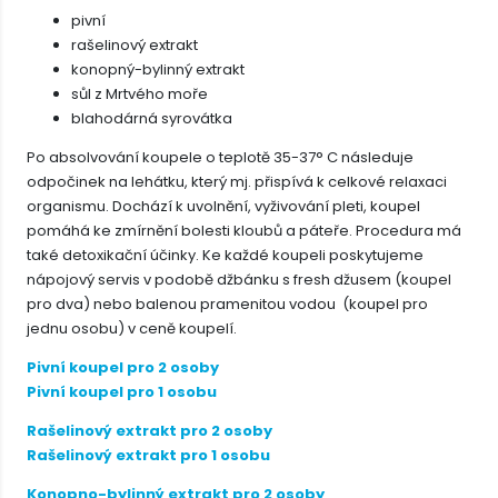
pivní
rašelinový extrakt
konopný-bylinný extrakt
sůl z Mrtvého moře
blahodárná syrovátka
Po absolvování koupele o teplotě 35-37° C následuje
odpočinek na lehátku, který mj. přispívá k celkové relaxaci
organismu. Dochází k uvolnění, vyživování pleti, koupel
pomáhá ke zmírnění bolesti kloubů a páteře. Procedura má
také detoxikační účinky. Ke každé koupeli poskytujeme
nápojový servis v podobě džbánku s fresh džusem (koupel
pro dva) nebo balenou pramenitou vodou (koupel pro
jednu osobu) v ceně koupelí.
Pivní koupel pro 2 osoby
Pivní koupel pro 1 osobu
Rašelinový extrakt pro 2 osoby
Rašelinový extrakt pro 1 osobu
Konopno-bylinný extrakt pro 2 osoby