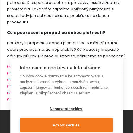
potřebné. K dispozici budete mít přezůvky, osušky, župany,
prostěradla. Také Vám zajistíme potřebný pitný režim. S
sebou tedy jen dobrou náladu a poukázku na danou
proceduru.
Co s poukazem s propadlou dobou platnosti?
Poukazy s propadlou dobou platnosti do 6 měsíců rádi na
dotaz prodloužíme, za poplatek 150 Kč. Poukazy propadlé
déle jak půl roku již prodloužit nelze, děkujeme za pochopení.
Pamatujte, prosím, na Váš včasný příchod na naše
Informace o cookies na této stránce
procedury. Na rezervované procedury přicházejte alespoň 5
Soubory cookie používáme ke shromažďování a
minut před začátkem. Procedury na sebe mnohdy navazují,
analýze informací o výkonu a používání webu,
proto je končíme zásadně dle rezervovaného času (právě s
zajištění fungování funkcí ze sociálních médií a ke
ohledem na klienty přicházející po Vás). Děkujeme za
zlepšení a přizpůsobení obsahu a reklam.
pochopení.
Nastavení cookies
Povolit cookies
KONTAKT AQUAPARK