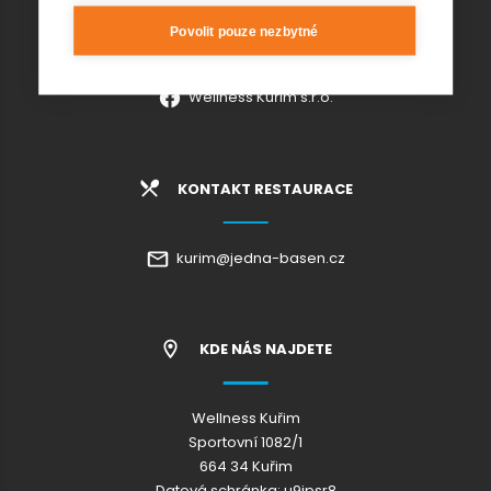
Povolit pouze nezbytné
+420 541 420 240
info@wellnesskurim.cz
Wellness Kuřim s.r.o.
KONTAKT RESTAURACE
kurim@jedna-basen.cz
KDE NÁS NAJDETE
Wellness Kuřim
Sportovní 1082/1
664 34 Kuřim
Datová schránka: u9jpsr8