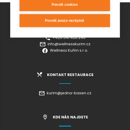
Povolit cookies
KONTAKT AQUAPARK
Povolit pouze nezbytné
+420 541 420 240
info@wellnesskurim.cz
Wellness Kuřim s.r.o.
KONTAKT RESTAURACE
kurim@jedna-basen.cz
KDE NÁS NAJDETE