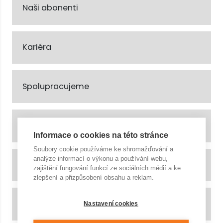
Naši abonenti
Kariéra
Spolupracujeme
Z historie bazénu
Informace o cookies na této stránce
Soubory cookie používáme ke shromažďování a
analýze informací o výkonu a používání webu,
Další sportoviště
zajištění fungování funkcí ze sociálních médií a ke
zlepšení a přizpůsobení obsahu a reklam.
Benefitní programy a karty
Nastavení cookies