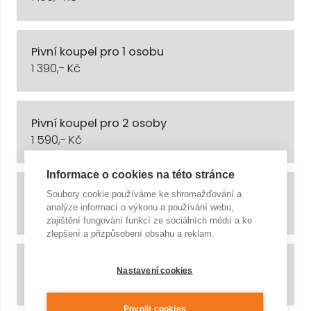
Pivní koupel pro 1 osobu
1 390,- Kč
Pivní koupel pro 2 osoby
1 590,- Kč
Informace o cookies na této stránce
Rašelinová koupel pro 1 osobu
Soubory cookie používáme ke shromažďování a
analýze informací o výkonu a používání webu,
990,- Kč
zajištění fungování funkcí ze sociálních médií a ke
zlepšení a přizpůsobení obsahu a reklam.
Rašelinová koupel pro 2 osoby
Nastavení cookies
1 190,- Kč
Povolit cookies