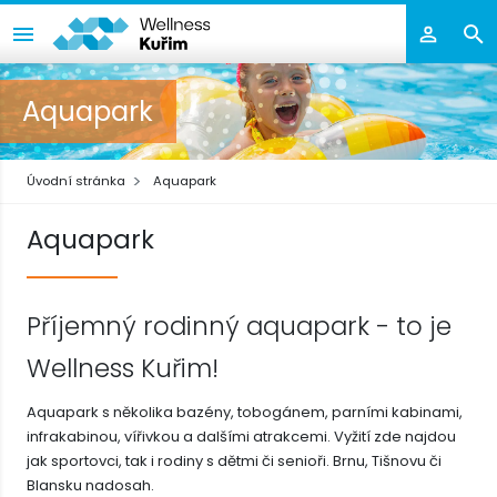
Aquapark
Úvodní stránka
Aquapark
Aquapark
Příjemný rodinný aquapark - to je
Wellness Kuřim!
Aquapark s několika bazény, tobogánem, parními kabinami,
infrakabinou, vířivkou a dalšími atrakcemi. Vyžití zde najdou
jak sportovci, tak i rodiny s dětmi či senioři. Brnu, Tišnovu či
Blansku nadosah.