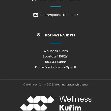
kurim@jedna-basen.cz
KDE NÁS NAJDETE
Wellness Kuřim
Sportovní 1082/1
664 34 Kuřim
Datová schránka: u9jpsr8
© Wellness Kuřim 2026. Všechna práva vyhrazena