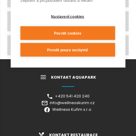
zlepšení a přizpůsobení obsahu a reklam.
Nastavení cookies
Provozní doba a ceník
Povolit cookies
Obsazenost bazénů
Povolit pouze nezbytné
KONTAKT AQUAPARK
+420 541 420 240
info@wellnesskurim.cz
Wellness Kuřim s.r.o.
KONTAKT RESTAURACE