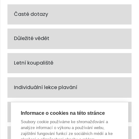
Časté dotazy
Důležité vědět
Letní koupaliště
Individuální lekce plavání
Skupinové plavecké kurzy
Informace o cookies na této stránce
Soubory cookie používáme ke shromažďování a
analýze informací o výkonu a používání webu,
zajištění fungování funkcí ze sociálních médií a ke
Bazény a atrakce