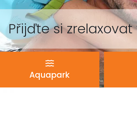
Přijďte si zrelaxovat 
Aquapark