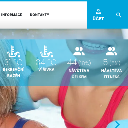
INFORMACE
KONTAKTY
ÚČET
44
5
31 °C
34 °C
(18%)
(6%)
REKREAČNÍ
VÍŘIVKA
NÁVŠTĚVA
NÁVŠTĚVA
BAZÉN
CELKEM
FITNESS