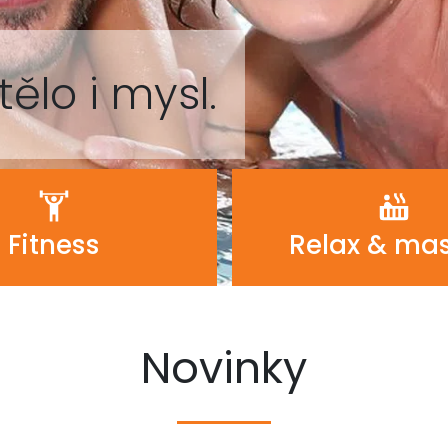
tělo i mysl.
Fitness
Relax & ma
Novinky