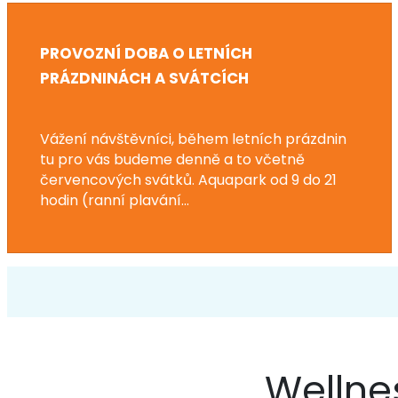
PROVOZNÍ DOBA O LETNÍCH
PRÁZDNINÁCH A SVÁTCÍCH
Vážení návštěvníci, během letních prázdnin
tu pro vás budeme denně a to včetně
červencových svátků. Aquapark od 9 do 21
hodin (ranní plavání...
Wellnes