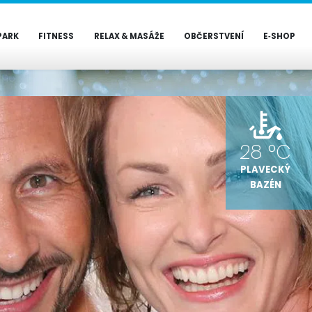
PARK
FITNESS
RELAX & MASÁŽE
OBČERSTVENÍ
E‑SHOP
28 °C
PLAVECKÝ
BAZÉN