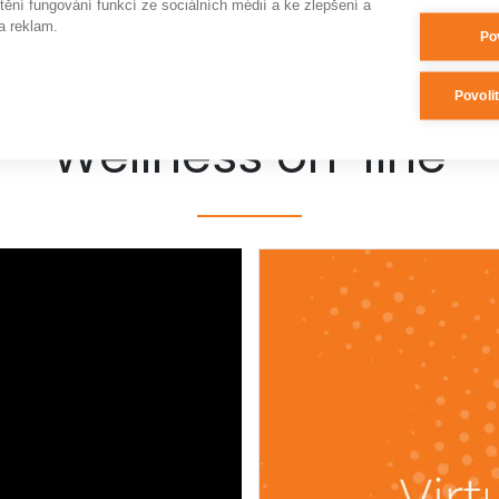
tění fungování funkcí ze sociálních médií a ke zlepšení a
a reklam.
VÍCE AKCÍ
Po
Povoli
Wellness on-line