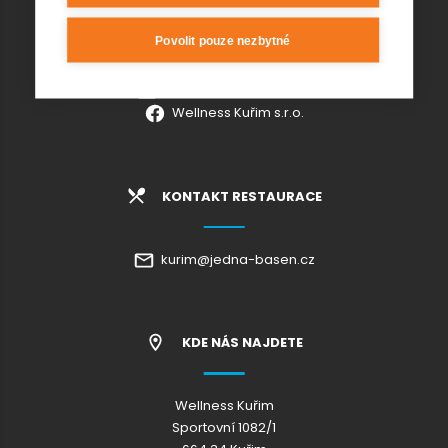
KONTAKT AQUAPARK
Povolit pouze nezbytné
+420 541 420 240
info@wellnesskurim.cz
Wellness Kuřim s.r.o.
KONTAKT RESTAURACE
kurim@jedna-basen.cz
KDE NÁS NAJDETE
Wellness Kuřim
Sportovní 1082/1