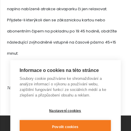
naplno nabízené atrakce akvaparku či jen relaxovat.
Přijdete-li kterýkoli den se zákaznickou kartou nebo
abonentním čipem na pokladnu po 19:45 hodině, obdržíte
následující zvýhodněné vstupné na časové pásmo 45+15
minut:
dospělá osoba 90 Kč
Informace o cookies na této stránce
student/senior 80 Kč
dítě 60 Kč.
Soubory cookie používáme ke shromažďování a
analýze informací o výkonu a používání webu,
Těšíme se na vás!
zajištění fungování funkcí ze sociálních médií a ke
zlepšení a přizpůsobení obsahu a reklam.
Nastavení cookies
Povolit cookies