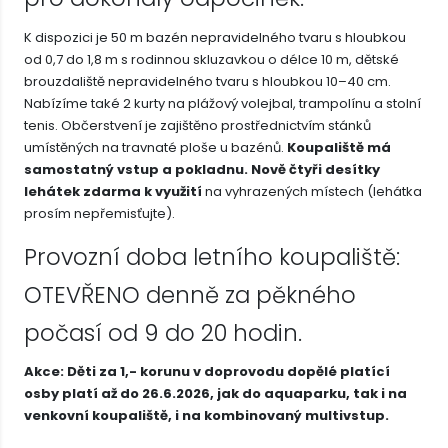
K dispozici je 50 m bazén nepravidelného tvaru s hloubkou
od 0,7 do 1,8 m s rodinnou skluzavkou o délce 10 m, dětské
brouzdaliště nepravidelného tvaru s hloubkou 10–40 cm.
Nabízíme také 2 kurty na plážový volejbal, trampolínu a stolní
tenis. Občerstvení je zajištěno prostřednictvím stánků
umístěných na travnaté ploše u bazénů.
Koupaliště má
samostatný vstup a pokladnu. Nově čtyři desítky
lehátek zdarma k využití
na vyhrazených místech (lehátka
prosím nepřemisťujte).
Provozní doba letního koupaliště:
OTEVŘENO denně za pěkného
počasí od 9 do 20 hodin.
Akce: Děti za 1,- korunu v doprovodu dopělé platící
osby platí až do 26.6.2026, jak do aquaparku, tak i na
venkovní koupaliště, i na kombinovaný multivstup.