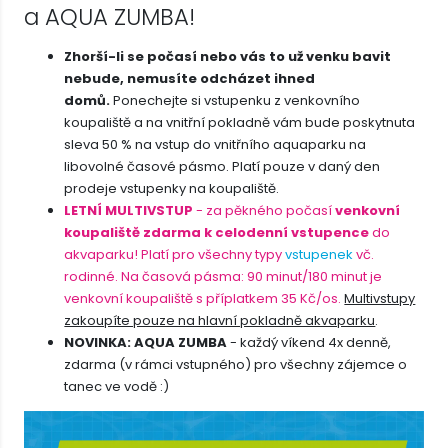
a AQUA ZUMBA!
Zhorší-li se počasí nebo vás to už venku bavit
nebude, nemusíte odcházet ihned
domů.
Ponechejte si vstupenku z venkovního
koupaliště a na vnitřní pokladně vám bude poskytnuta
sleva 50 % na vstup do vnitřního aquaparku na
libovolné časové pásmo. Platí pouze v daný den
prodeje vstupenky na koupaliště.
LETNÍ MULTIVSTUP
- za pěkného počasí
venkovní
koupaliště zdarma k celodenní vstupence
do
akvaparku! Platí pro všechny typy
vstupenek
vč.
rodinné. Na časová pásma: 90 minut/180 minut je
venkovní koupaliště s příplatkem 35 Kč/os.
Multivstupy
zakoupíte pouze na hlavní pokladně akvaparku
.
NOVINKA: AQUA ZUMBA
- každý víkend 4x denně,
zdarma (v rámci vstupného) pro všechny zájemce o
tanec ve vodě :)