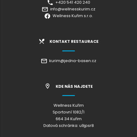
+420 541 420 240
info@wellnesskurim.cz
Wellness Kuřim s.r.o.
KONTAKT RESTAURACE
kurim@jedna-basen.cz
KDE NÁS NAJDETE
Wellness Kuřim
Sportovní 1082/1
664 34 Kuřim
Datová schránka: u9jpsr8