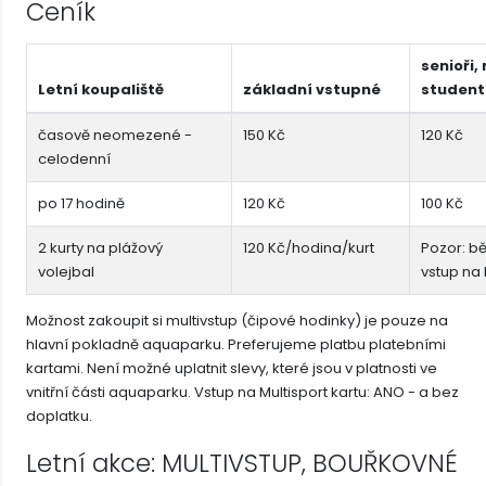
Ceník
senioři,
Letní koupaliště
základní vstupné
studenti
časově neomezené -
150 Kč
120 Kč
celodenní
po 17 hodině
120 Kč
100 Kč
2 kurty na plážový
120 Kč/hodina/kurt
Pozor: bě
volejbal
vstup na 
Možnost zakoupit si multivstup (čipové hodinky) je pouze na
hlavní pokladně aquaparku. Preferujeme platbu platebními
kartami. Není možné uplatnit slevy, které jsou v platnosti ve
vnitřní části aquaparku. Vstup na Multisport kartu: ANO - a bez
doplatku.
Letní akce: MULTIVSTUP, BOUŘKOVNÉ