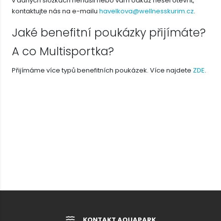
v daných složkách nenašli nebo vám odkaz nešel otevřít,
kontaktujte nás na e-mailu
havelkova@wellnesskurim.cz
.
Jaké benefitní poukázky přijímáte?
A co Multisportka?
Přijímáme více typů benefitních poukázek. Více najdete
ZDE
.
KONTAKT AQUAPARK