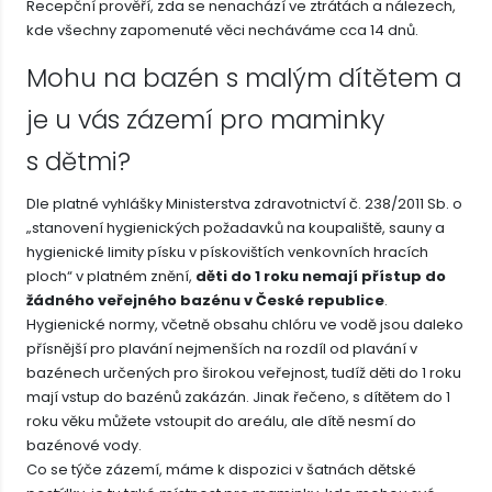
Recepční prověří, zda se nenachází ve ztrátách a nálezech,
kde všechny zapomenuté věci necháváme cca 14 dnů.
Mohu na bazén s malým dítětem a
je u vás zázemí pro maminky
s dětmi?
Dle platné vyhlášky Ministerstva zdravotnictví č. 238/2011 Sb. o
„stanovení hygienických požadavků na koupaliště, sauny a
hygienické limity písku v pískovištích venkovních hracích
ploch“ v platném znění,
děti do 1 roku nemají přístup do
žádného veřejného bazénu v České republice
.
Hygienické normy, včetně obsahu chlóru ve vodě jsou daleko
přísnější pro plavání nejmenších na rozdíl od plavání v
bazénech určených pro širokou veřejnost, tudíž děti do 1 roku
mají vstup do bazénů zakázán. Jinak řečeno, s dítětem do 1
roku věku můžete vstoupit do areálu, ale dítě nesmí do
bazénové vody.
Co se týče zázemí, máme k dispozici v šatnách dětské