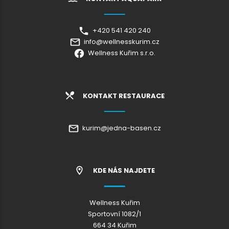
+420 541 420 240
info@wellnesskurim.cz
Wellness Kuřim s.r.o.
KONTAKT RESTAURACE
kurim@jedna-basen.cz
KDE NÁS NAJDETE
Wellness Kuřim
Sportovní 1082/1
664 34 Kuřim