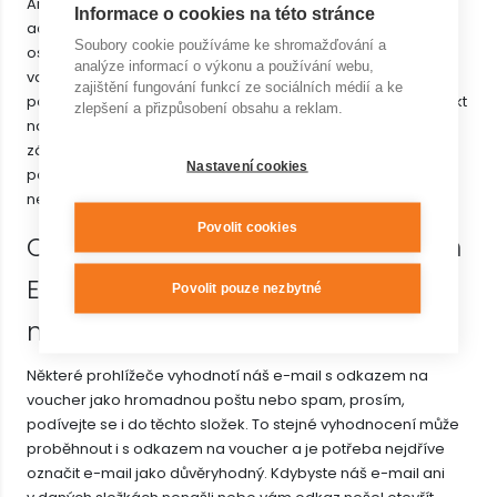
Ano, stačí zaslat objednávku na e-mailovou
Informace o cookies na této stránce
adresu
havelkova@wellnesskurim.cz
nebo ji k nám donést
Soubory cookie používáme ke shromažďování a
osobně. V objednávce, prosím, uveďte fakturační údaje
analýze informací o výkonu a používání webu,
vašeho zaměstnavatele, text, který zaměstnavatel
zajištění fungování funkcí ze sociálních médií a ke
požadujeme mít na faktuře uvedený, výši příspěvku a kontakt
zlepšení a přizpůsobení obsahu a reklam.
na Vás. Po uhrazení faktury je možné částku vložit na
zákaznickou kartu, abonentní hodinky nebo vytisknout
Nastavení cookies
poukazy. Pokud máte jakékoliv dotazy, tak se na nás
neváhejte obrátit.
Povolit cookies
Objednal jsem si poukaz na vašem
E-shopu, ale poukaz mi nedošel
Povolit pouze nezbytné
nebo mi nejde otevřít.
Některé prohlížeče vyhodnotí náš e-mail s odkazem na
voucher jako hromadnou poštu nebo spam, prosím,
podívejte se i do těchto složek. To stejné vyhodnocení může
proběhnout i s odkazem na voucher a je potřeba nejdříve
označit e-mail jako důvěryhodný. Kdybyste náš e-mail ani