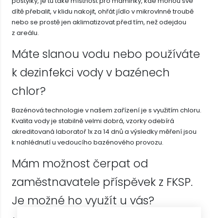
postýlky, je tu také místnost pro maminky, kde mohou své
dítě přebalit, v klidu nakojit, ohřát jídlo v mikrovlnné troubě
nebo se prostě jen aklimatizovat před tím, než odejdou
z areálu.
Máte slanou vodu nebo používáte
k dezinfekci vody v bazénech
chlor?
Bazénová technologie v našem zařízení je s využitím chloru.
Kvalita vody je stabilně velmi dobrá, vzorky odebírá
akreditovaná laboratoř 1x za 14 dnů a výsledky měření jsou
k nahlédnutí u vedoucího bazénového provozu.
Mám možnost čerpat od
zaměstnavatele příspěvek z FKSP.
Je možné ho využít u vás?