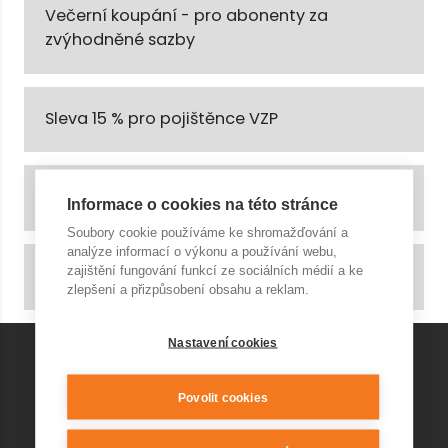
Večerní koupání - pro abonenty za
zvýhodněné sazby
Sleva 15 % pro pojištěnce VZP
Dej si bazén k obědu (pro plavce 55+)
Informace o cookies na této stránce
Soubory cookie používáme ke shromažďování a
analýze informací o výkonu a používání webu,
zajištění fungování funkcí ze sociálních médií a ke
Na školní výlet do aquaparku
zlepšení a přizpůsobení obsahu a reklam.
Nastavení cookies
KONTAKT AQUAPARK
Povolit cookies
+420 541 420 240