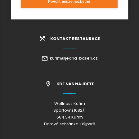
Povolit pouze nezbytné
info@wellnesskurim.cz
Wellness Kuřim s.r.o.
KONTAKT RESTAURACE
kurim@jedna-basen.cz
KDE NÁS NAJDETE
Wellness Kuřim
Sportovní 1082/1
664 34 Kuřim
Datová schránka: u9jpsr8