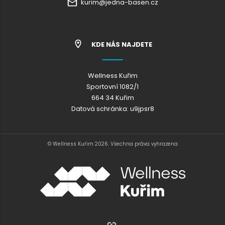
kurim@jedna-basen.cz
KDE NÁS NAJDETE
Wellness Kuřim
Sportovní 1082/1
664 34 Kuřim
Datová schránka: u9jpsr8
© Wellness Kuřim 2026. Všechna práva vyhrazena