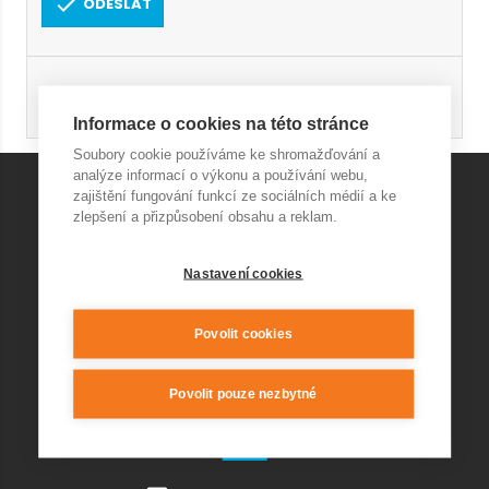
ODESLAT
Registrace
Obnovení hesla
Informace o cookies na této stránce
Soubory cookie používáme ke shromažďování a
analýze informací o výkonu a používání webu,
zajištění fungování funkcí ze sociálních médií a ke
zlepšení a přizpůsobení obsahu a reklam.
KONTAKT AQUAPARK
Nastavení cookies
+420 541 420 240
info@wellnesskurim.cz
Wellness Kuřim s.r.o.
Povolit cookies
Povolit pouze nezbytné
KONTAKT RESTAURACE