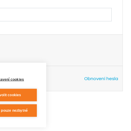
Obnovení hesla
avení cookies
volit cookies
t pouze nezbytné