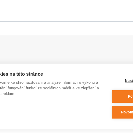
ies na této stránce
Nast
íváme ke shromažďování a analýze informací o výkonu a
tění fungování funkcí ze sociálních médií a ke zlepšení a
a reklam.
Po
Povoli