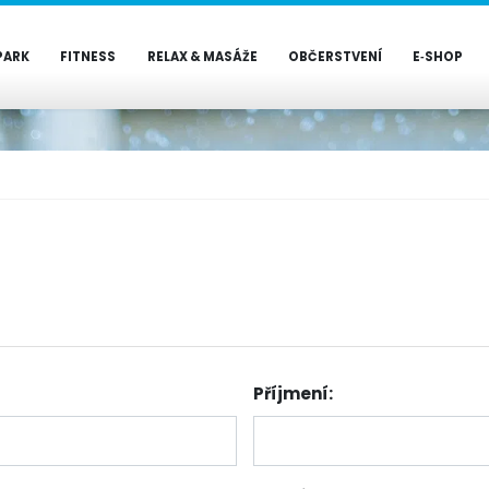
PARK
FITNESS
RELAX & MASÁŽE
OBČERSTVENÍ
E‑SHOP
Příjmení: