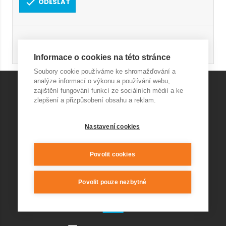
ODESLAT
Registrace
Obnovení hesla
Informace o cookies na této stránce
Soubory cookie používáme ke shromažďování a
analýze informací o výkonu a používání webu,
zajištění fungování funkcí ze sociálních médií a ke
zlepšení a přizpůsobení obsahu a reklam.
KONTAKT AQUAPARK
Nastavení cookies
+420 541 420 240
info@wellnesskurim.cz
Wellness Kuřim s.r.o.
Povolit cookies
Povolit pouze nezbytné
KONTAKT RESTAURACE