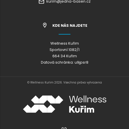
kurim@jedna-basen.cz
KDE NÁS NAJDETE
Wellness Kuřim
Sportovní 1082/1
664 34 Kuřim
Datová schránka: u9jpsr8
© Wellness Kuřim 2026. Všechna práva vyhrazena