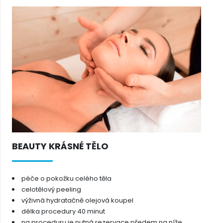
BEAUTY KRÁSNÉ TĚLO
péče o pokožku celého těla
celotělový peeling
výživná hydratačně olejová koupel
délka procedury 40 minut
na proceduru je nutná rezervace předem na níže