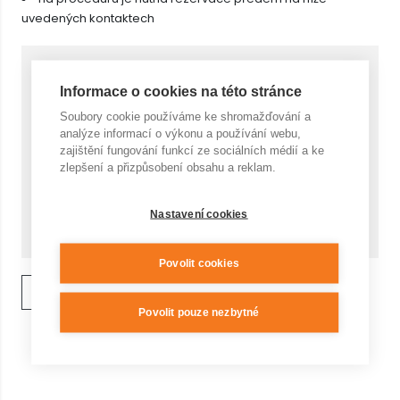
uvedených kontaktech
Cena za 1 ks s DPH
1 090,- Kč
Informace o cookies na této stránce
Soubory cookie používáme ke shromažďování a
Počet
analýze informací o výkonu a používání webu,
zajištění fungování funkcí ze sociálních médií a ke
zlepšení a přizpůsobení obsahu a reklam.
Cena celkem
KOUPIT
Nastavení cookies
1 090,- Kč
Povolit cookies
ZPĚT NA VÝPIS
Povolit pouze nezbytné