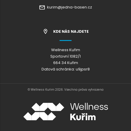
kurim@jedna-basen.cz
KDE NÁS NAJDETE
Wellness Kuřim
Sportovní 1082/1
664 34 Kuřim
Datová schránka: u9jpsr8
© Wellness Kuřim 2026. Všechna práva vyhrazena