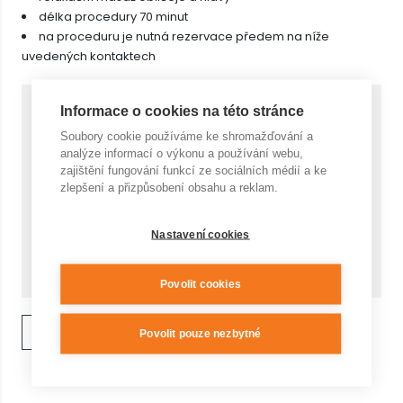
délka procedury 70 minut
na proceduru je nutná rezervace předem na níže
uvedených kontaktech
Cena za 1 ks s DPH
Informace o cookies na této stránce
1 250,- Kč
1490,- Kč
Soubory cookie používáme ke shromažďování a
analýze informací o výkonu a používání webu,
Počet
zajištění fungování funkcí ze sociálních médií a ke
zlepšení a přizpůsobení obsahu a reklam.
Nastavení cookies
Cena celkem
KOUPIT
1 250,- Kč
Povolit cookies
ZPĚT NA VÝPIS
Povolit pouze nezbytné