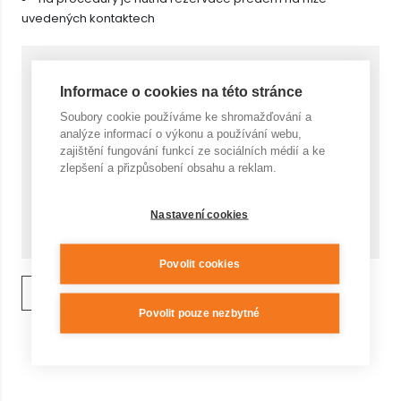
uvedených kontaktech
Cena za 1 ks s DPH
2 770,- Kč
Informace o cookies na této stránce
Soubory cookie používáme ke shromažďování a
Počet
analýze informací o výkonu a používání webu,
zajištění fungování funkcí ze sociálních médií a ke
zlepšení a přizpůsobení obsahu a reklam.
Cena celkem
KOUPIT
Nastavení cookies
2 770,- Kč
Povolit cookies
ZPĚT NA VÝPIS
Povolit pouze nezbytné