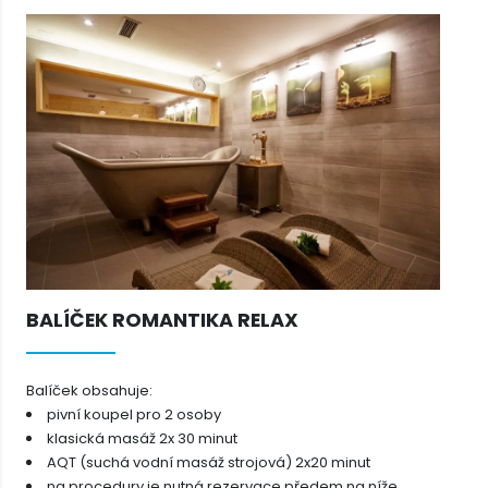
BALÍČEK ROMANTIKA RELAX
Balíček obsahuje:
pivní koupel pro 2 osoby
klasická masáž 2x 30 minut
AQT (suchá vodní masáž strojová) 2x20 minut
na procedury je nutná rezervace předem na níže