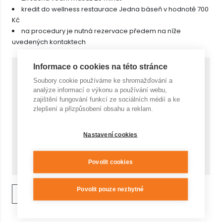
kredit do wellness restaurace Jedna báseň v hodnotě 700
Kč
na procedury je nutná rezervace předem na níže
uvedených kontaktech
Informace o cookies na této stránce
Cena za 1 ks s DPH
2 620,- Kč
Soubory cookie používáme ke shromažďování a
analýze informací o výkonu a používání webu,
zajištění fungování funkcí ze sociálních médií a ke
Počet
zlepšení a přizpůsobení obsahu a reklam.
Nastavení cookies
Cena celkem
KOUPIT
2 620,- Kč
Povolit cookies
Povolit pouze nezbytné
ZPĚT NA VÝPIS