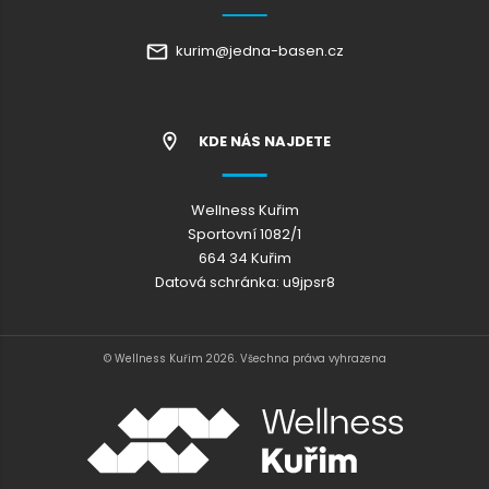
kurim@jedna-basen.cz
KDE NÁS NAJDETE
Wellness Kuřim
Sportovní 1082/1
664 34 Kuřim
Datová schránka: u9jpsr8
© Wellness Kuřim 2026. Všechna práva vyhrazena