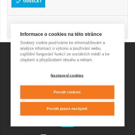
ODESLAT
Registrace
Obnovení hesla
Informace o cookies na této stránce
Soubory cookie používáme ke shromažďování a
analýze informací o výkonu a používání webu,
zajištění fungování funkcí ze sociálních médií a ke
zlepšení a přizpůsobení obsahu a reklam.
KONTAKT AQUAPARK
Nastavení cookies
+420 541 420 240
info@wellnesskurim.cz
Wellness Kuřim s.r.o.
Povolit cookies
Povolit pouze nezbytné
KONTAKT RESTAURACE