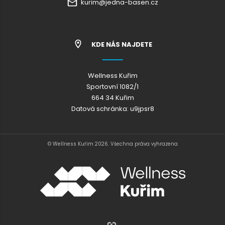
kurim@jedna-basen.cz
KDE NÁS NAJDETE
Wellness Kuřim
Sportovní 1082/1
664 34 Kuřim
Datová schránka: u9jpsr8
© Wellness Kuřim 2026. Všechna práva vyhrazena