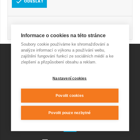
ODESLAT
Registrace
Obnovení hesla
Informace o cookies na této stránce
Soubory cookie používáme ke shromažďování a
analýze informací o výkonu a používání webu,
zajištění fungování funkcí ze sociálních médií a ke
zlepšení a přizpůsobení obsahu a reklam.
KONTAKT AQUAPARK
Nastavení cookies
+420 541 420 240
info@wellnesskurim.cz
Wellness Kuřim s.r.o.
Povolit cookies
Povolit pouze nezbytné
KONTAKT RESTAURACE