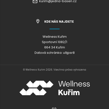
kurim@jedna-basen.cz
KDE NÁS NAJDETE
Wellness Kuřim
Sportovní 1082/1
664 34 Kuřim
Datová schránka: u9jpsr8
© Wellness Kuřim 2026. Všechna práva vyhrazena