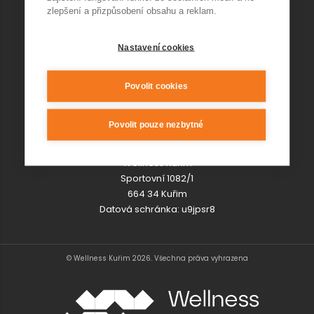
zlepšení a přizpůsobení obsahu a reklam.
KONTAKT RESTAURACE
Nastavení cookies
kurim@jedna-basen.cz
Povolit cookies
KDE NÁS NAJDETE
Povolit pouze nezbytné
Wellness Kuřim
Sportovní 1082/1
664 34 Kuřim
Datová schránka: u9jpsr8
© Wellness Kuřim 2026. Všechna práva vyhrazena