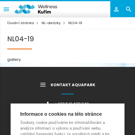
Úvodní stránka
NL-obrázky
NL04-19
NL04-19
gallery
KONTAKT AQUAPARK
+420 541 420 240
info@wellnesskurim.cz
Informace o cookies na této stránce
Wellness Kuřim s.r.o.
Soubory cookie používáme ke shromažďování a
analýze informací o výkonu a používání webu,
zajištění fungování funkcí ze sociálních médií a ke