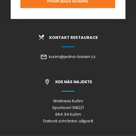
Povolit pouze nezbytné
info@wellnesskurim.cz
Wellness Kuřim s.r.o.
KONTAKT RESTAURACE
kurim@jedna-basen.cz
KDE NÁS NAJDETE
Wellness Kuřim
Sportovní 1082/1
664 34 Kuřim
Datová schránka: u9jpsr8