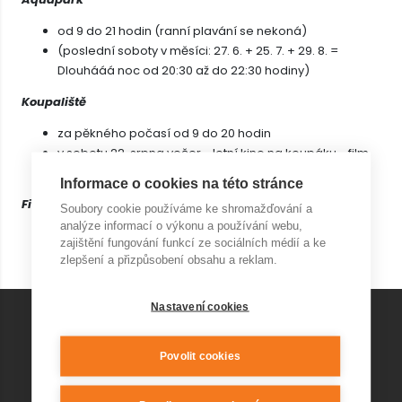
od 9 do 21 hodin (ranní plavání se nekoná)
(poslední soboty v měsíci: 27. 6. + 25. 7. + 29. 8. =
Dlouhááá noc od 20:30 až do 22:30 hodiny)
Koupaliště
za pěkného počasí od 9 do 20 hodin
v sobotu 22. srpna večer - letní kino na koupáku - film
pro děti
Informace o cookies na této stránce
Fitness a relax centrum
Soubory cookie používáme ke shromažďování a
analýze informací o výkonu a používání webu,
všední dny od 9 do 21 hodin (ranní cvičení se nekoná)
zajištění fungování funkcí ze sociálních médií a ke
víkendy a státní svátky od 10 do 20 hodin
zlepšení a přizpůsobení obsahu a reklam.
Nastavení cookies
KONTAKT AQUAPARK
Povolit cookies
+420 541 420 240