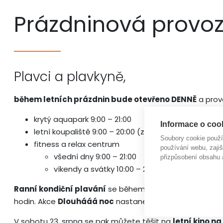
Prázdninová provo
Plavci a plavkyně,
během letních prázdnin bude otevřeno DENNĚ
a prov
krytý aquapark 9:00 – 21:00
Informace o cook
letní koupaliště 9:00 – 20:00 (za pěkného počasí)
Soubory cookie použ
fitness a relax centrum
používání webu, zajiš
všední dny 9:00 – 21:00
přizpůsobení obsahu 
víkendy a svátky 10:00 – 20:00
Ranní kondiční plavání
se během letních prázdnin ko
hodin. Akce
Dlouhááá noc
nastane v sobotu 28. června,
V sobotu 23. srpna se pak můžete těšit na
letní kino n