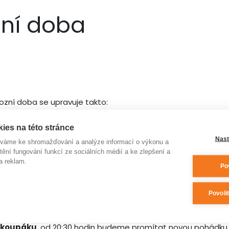
zní doba
ozní doba se upravuje takto:
ies na této stránce
Nast
íváme ke shromažďování a analýze informací o výkonu a
tění fungování funkcí ze sociálních médií a ke zlepšení a
a reklam.
Po
nat
nebude
. Naopak užít si můžete prodloužené večerní koup
Povoli
 26. července a 30. srpna.
a koupáku
, od 20:30 hodin budeme promítat novou pohádku 