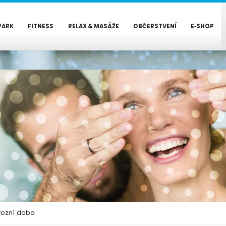
PARK
FITNESS
RELAX & MASÁŽE
OBČERSTVENÍ
E‑SHOP
vozní doba