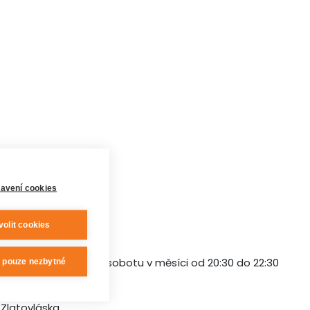
avení cookies
volit cookies
ání každou poslední sobotu v měsíci od 20:30 do 22:30
t pouze nezbytné
Zlatovláska.