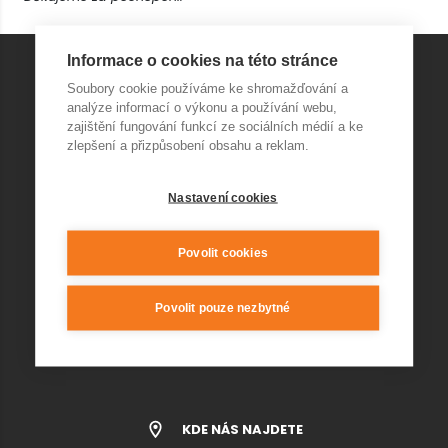
Informace o cookies na této stránce
Soubory cookie používáme ke shromažďování a
KONTAKT AQUAPARK
analýze informací o výkonu a používání webu,
zajištění fungování funkcí ze sociálních médií a ke
zlepšení a přizpůsobení obsahu a reklam.
+420 541 420 240
info@wellnesskurim.cz
Wellness Kuřim s.r.o.
Nastavení cookies
Povolit cookies
KONTAKT RESTAURACE
Povolit pouze nezbytné
kurim@jedna-basen.cz
KDE NÁS NAJDETE