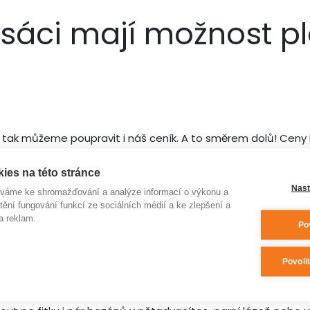
tnesáci mají možnost p
gií a tak můžeme poupravit i náš ceník. A to směrem dolů! Ce
ies na této stránce
Nast
íváme ke shromažďování a analýze informací o výkonu a
tění fungování funkcí ze sociálních médií a ke zlepšení a
o a večerního plavání
zde
a reklam.
Po
Povoli
í cvičení, tak i všechny permanentky a vstupy pro abone
e i bazén) +15 minut na celkových 45 minut.