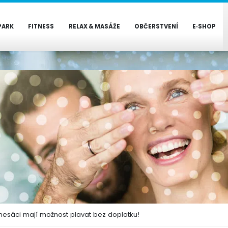
PARK
FITNESS
RELAX & MASÁŽE
OBČERSTVENÍ
E‑SHOP
fitnesáci mají možnost plavat bez doplatku!