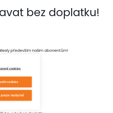
lavat bez doplatku!
ny klesly především našim abonentům!
avení cookies
volit cookies
t pouze nezbytné
nty.