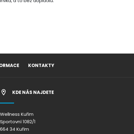
řivka, a to bez doplatku.
FORMACE
KONTAKTY
KDE NÁS NAJDETE
Wellness Kuřim
Sportovní 1082/1
664 34 Kuřim