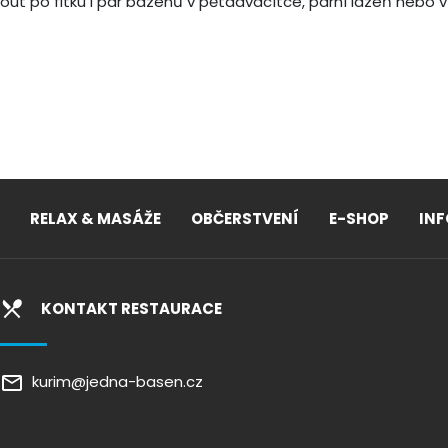
nout po fitku i pár bazénů v pětadvacítce, parní lázeň nebo ví
RELAX & MASÁŽE
OBČERSTVENÍ
E-SHOP
IN
KONTAKT RESTAURACE
kurim@jedna-basen.cz