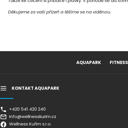
Takže ke cvičení si přibalte i plavky. V pohodě se dá stih
Děkujeme za vaši přízeň a těšíme se na viděnou.
AQUAPARK
FITNESS
KONTAKT AQUAPARK
+420 541 420 240
info@wellnesskurim.cz
Wellness Kuřim s.r.o.