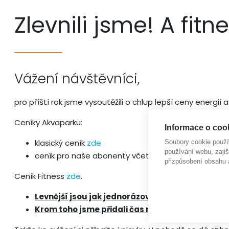
Zlevnili jsme! A fi
Vážení návštěvníci,
pro příští rok jsme vysoutěžili o chlup lepší ceny ener
Ceníky Akvaparku:
Informace o cook
klasický ceník
zde
Soubory cookie použ
používání webu, zajiš
ceník pro naše abonenty včetně výhodného ranníh
přizpůsobení obsahu 
Ceník Fitness
zde
.
Levnější jsou jak jednorázové vstupy, kolektivn
Krom toho jsme přidali čas na šatnu (respektiv