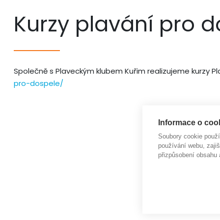
Kurzy plavání pro 
Společně s Plaveckým klubem Kuřim realizujeme kurzy Pla
pro-dospele/
Informace o cook
Soubory cookie použ
používání webu, zajiš
přizpůsobení obsahu 