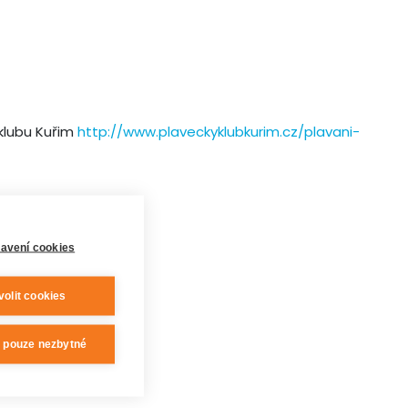
 klubu Kuřim
http://
www.plaveckyklubkurim.cz/
plavani-
avení cookies
volit cookies
t pouze nezbytné