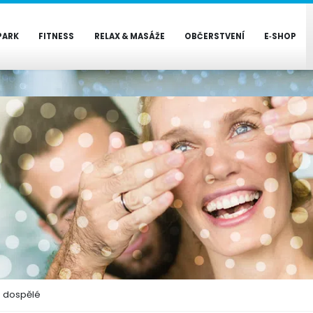
PARK
FITNESS
RELAX & MASÁŽE
OBČERSTVENÍ
E‑SHOP
o dospělé