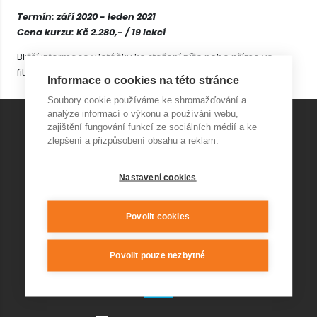
Termín: září 2020 - leden 2021
Cena kurzu: Kč 2.280,- / 19 lekcí
Bližší informace v letáčku ke stažení níže nebo přímo ve
fitness centru.
Informace o cookies na této stránce
Soubory cookie používáme ke shromažďování a
analýze informací o výkonu a používání webu,
zajištění fungování funkcí ze sociálních médií a ke
KONTAKT AQUAPARK
zlepšení a přizpůsobení obsahu a reklam.
Nastavení cookies
+420 541 420 240
info@wellnesskurim.cz
Wellness Kuřim s.r.o.
Povolit cookies
Povolit pouze nezbytné
KONTAKT RESTAURACE