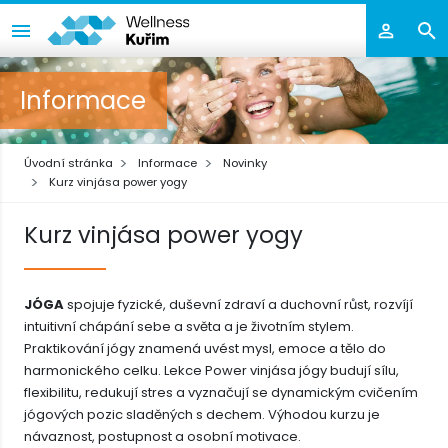
Informace
Úvodní stránka
Informace
Novinky
Kurz vinjása power yogy
Kurz vinjása power yogy
JÓGA
spojuje fyzické, duševní zdraví a duchovní růst, rozvíjí
intuitivní chápání sebe a světa a je životním stylem.
Praktikování jógy znamená uvést mysl, emoce a tělo do
harmonického celku. Lekce Power vinjása jógy budují sílu,
flexibilitu, redukují stres a vyznačují se dynamickým cvičením
jógových pozic sladěných s dechem. Výhodou kurzu je
návaznost, postupnost a osobní motivace.