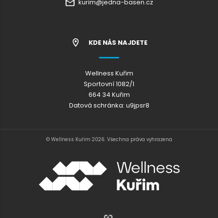
kurim@jedna-basen.cz
KDE NÁS NAJDETE
Wellness Kuřim
Sportovní 1082/1
664 34 Kuřim
Datová schránka: u9jpsr8
© Wellness Kuřim 2026. Všechna práva vyhrazena