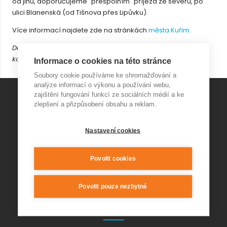
od jihu, doporučujeme "přespolním" příjezd ze severu, po
ulici Blanenská (od Tišnova přes Lipůvku).
Více informací najdete zde na stránkách
města Kuřim
.
Děkujeme za pochopení a omlouváme se za případné
komplikace.
Informace o cookies na této stránce
Soubory cookie používáme ke shromažďování a
analýze informací o výkonu a používání webu,
zajištění fungování funkcí ze sociálních médií a ke
zlepšení a přizpůsobení obsahu a reklam.
KONTAKT AQUAPARK
Nastavení cookies
+420 541 420 240
info@wellnesskurim.cz
Povolit cookies
Wellness Kuřim s.r.o.
Povolit pouze nezbytné
KONTAKT RESTAURACE