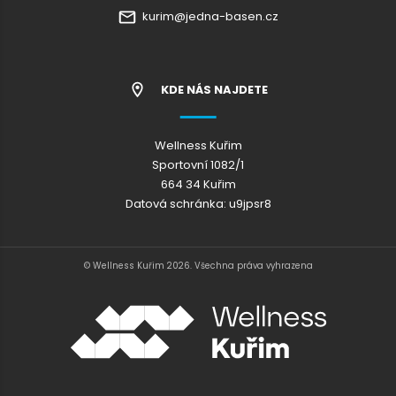
kurim@jedna-basen.cz
KDE NÁS NAJDETE
Wellness Kuřim
Sportovní 1082/1
664 34 Kuřim
Datová schránka: u9jpsr8
© Wellness Kuřim 2026. Všechna práva vyhrazena