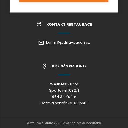
Wellness Kuřim s.r.o.
KONTAKT RESTAURACE
kurim@jedna-basen.cz
KDE NÁS NAJDETE
Wellness Kuřim
Sportovní 1082/1
664 34 Kuřim
Datová schránka: u9jpsr8
© Wellness Kuřim 2026. Všechna práva vyhrazena