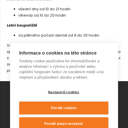
všední dny od 10 do 21 hodin
víkendy od 10 do 20 hodin
Letní koupaliště
za pěkného počasí denně od 9 do 20 hodin.
Vstupem do našeho areálu prohlašujete na svou čest, že
splňujete aktuální podmínky stanovené naší Vládou, zejména
Informace o cookies na této stránce
s ohledem na omezení šíření koronaviru. Mějte proto prosím s
Soubory cookie používáme ke shromažďování a
sebou požadované dokumenty týkající se bezinfekčnosti k
analýze informací o výkonu a používání webu,
předložení (při případném zásahu kontrolních orgánů).
zajištění fungování funkcí ze sociálních médií a ke
zlepšení a přizpůsobení obsahu a reklam.
Nastavení cookies
KONTAKT AQUAPARK
Povolit cookies
+420 541 420 240
info@wellnesskurim.cz
Povolit pouze nezbytné