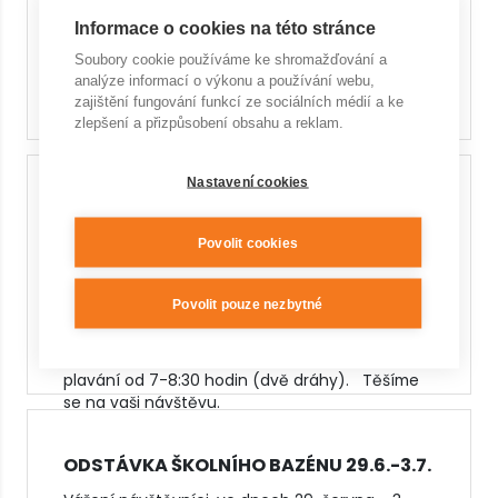
KVĚTNA!
Informace o cookies na této stránce
Vážení návštěvníci, v rámci oslav 800 let Kuřimi
zveme na Den otevřených dveří. Již tento
Soubory cookie používáme ke shromažďování a
pátek odpoledne. Více v letáčku.
analýze informací o výkonu a používání webu,
zajištění fungování funkcí ze sociálních médií a ke
zlepšení a přizpůsobení obsahu a reklam.
Nastavení cookies
RANNÍ FITNESS - 3X TÝDNĚ
Povolit cookies
Vážení návštěvníci, víte, že je vám k dispozici
naše fitko 3x v týdnu již od 7 hodiny ranní:
pondělí, středa a pátek 7-21 hodin úterý a
Povolit pouze nezbytné
čtvrtek 9-21 hodin víkendy a svátky 10-20 hodin
Navíc za skvělou cenu 99,- Kč/vstup. Více zde.
V pátek bude k dispozici také bazén pro ranní
plavání od 7-8:30 hodin (dvě dráhy). Těšíme
se na vaši návštěvu.
ODSTÁVKA ŠKOLNÍHO BAZÉNU 29.6.-3.7.