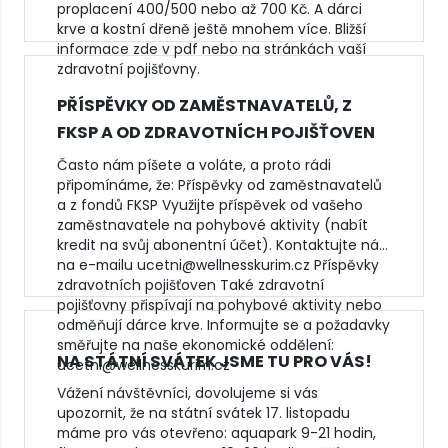
proplacení 400/500 nebo až 700 Kč. A dárci
krve a kostní dřeně ještě mnohem více. Bližší
informace zde v pdf nebo na stránkách vaší
zdravotní pojišťovny.
PŘÍSPĚVKY OD ZAMĚSTNAVATELŮ, Z
FKSP A OD ZDRAVOTNÍCH POJIŠŤOVEN
Často nám píšete a voláte, a proto rádi
připomínáme, že: Příspěvky od zaměstnavatelů
a z fondů FKSP Využijte příspěvek od vašeho
zaměstnavatele na pohybové aktivity (nabít
kredit na svůj abonentní účet). Kontaktujte nás
na e-mailu ucetni@wellnesskurim.cz Příspěvky
zdravotních pojišťoven Také zdravotní
pojišťovny přispívají na pohybové aktivity nebo
odměňují dárce krve. Informujte se a požadavky
směřujte na naše ekonomické oddělení:
NA STÁTNÍ SVÁTEK JSME TU PRO VÁS!
ucetni@wellnesskurim.cz
Vážení návštěvníci, dovolujeme si vás
upozornit, že na státní svátek 17. listopadu
máme pro vás otevřeno: aquapark 9-21 hodin,