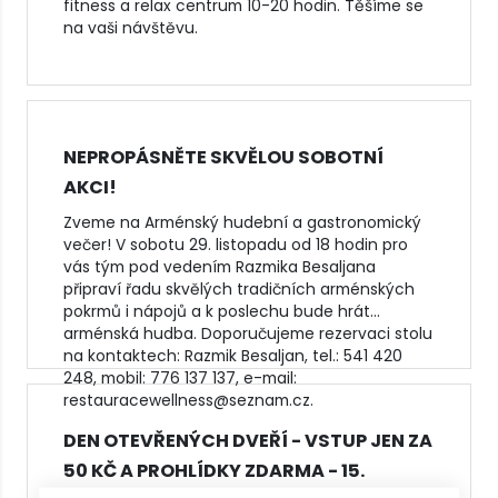
fitness a relax centrum 10-20 hodin. Těšíme se
na vaši návštěvu.
NEPROPÁSNĚTE SKVĚLOU SOBOTNÍ
AKCI!
Zveme na Arménský hudební a gastronomický
večer! V sobotu 29. listopadu od 18 hodin pro
vás tým pod vedením Razmika Besaljana
připraví řadu skvělých tradičních arménských
pokrmů i nápojů a k poslechu bude hrát
arménská hudba. Doporučujeme rezervaci stolu
na kontaktech: Razmik Besaljan, tel.: 541 420
248, mobil: 776 137 137, e-mail:
restauracewellness@seznam.cz.
DEN OTEVŘENÝCH DVEŘÍ - VSTUP JEN ZA
50 KČ A PROHLÍDKY ZDARMA - 15.