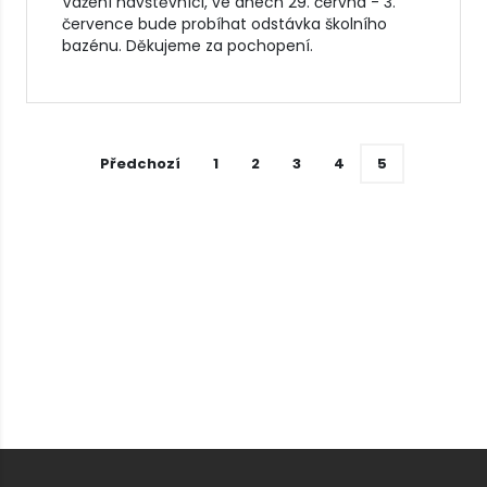
Vážení návštěvníci, ve dnech 29. června - 3.
července bude probíhat odstávka školního
bazénu. Děkujeme za pochopení.
Předchozí
1
2
3
4
5