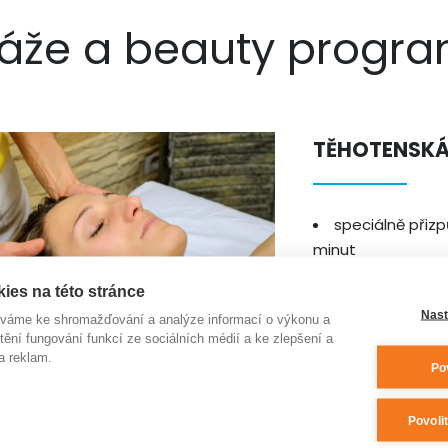
áže a beauty progr
TĚHOTENSKÁ
speciálně přiz
minut
jemné a pomalé 
ies na této stránce
zlepšení krevn
Nast
íváme ke shromažďování a analýze informací o výkonu a
na masáž je n
tění fungování funkcí ze sociálních médií a ke zlepšení a
a reklam.
Po
Cena za 1 ks s
Povoli