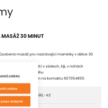
amy
 MASÁŽ 30 MINUT
působená masáž pro nastávající maminky v délce 30
tahy uvolňující napětí v zádech, šíji, v nohách
ího a lymfatického oběhu
avení cookies
utná rezervace předem na kontaktu 607054855
volit cookies
 DPH
590,- Kč
t pouze nezbytné