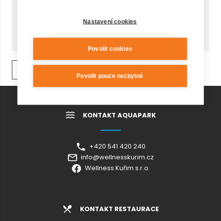
Cena celkem
Nastavení cookies
KOUPIT
390,- Kč
Povolit cookies
ZPĚT NA VÝPIS
Povolit pouze nezbytné
KONTAKT AQUAPARK
+420 541 420 240
info@wellnesskurim.cz
Wellness Kuřim s.r.o.
KONTAKT RESTAURACE