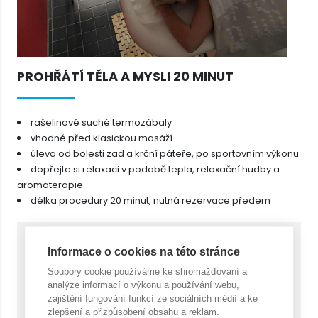
PROHŘÁTÍ TĚLA A MYSLI 20 MINUT
rašelinové suché termozábaly
vhodné před klasickou masáží
úleva od bolesti zad a krční páteře, po sportovním výkonu
dopřejte si relaxaci v podobě tepla, relaxační hudby a
aromaterapie
délka procedury 20 minut, nutná rezervace předem
Cena za 1 ks s DPH
390,- Kč
Informace o cookies na této stránce
Soubory cookie používáme ke shromažďování a
analýze informací o výkonu a používání webu,
Počet
zajištění fungování funkcí ze sociálních médií a ke
zlepšení a přizpůsobení obsahu a reklam.