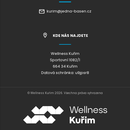
kurim@jedna-basen.cz
KDE NÁS NAJDETE
Wellness Kuřim
Sportovní 1082/1
664 34 Kuřim
Datová schránka: u9jpsr8
© Wellness Kuřim 2026. Všechna práva vyhrazena