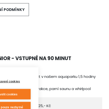
NÍ PODMÍNKY
IOR - VSTUPNÉ NA 90 MINUT
cheru můžete strávit v našem aquaparku 1,5 hodiny
avení cookies
řevlečení)
e všechny bazény, atrakce, parní saunu a whirlpool
volit cookies
 DPH
225,- Kč
t pouze nezbytné