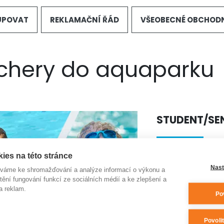
UPOVAT
REKLAMAČNÍ ŘÁD
VŠEOBECNÉ OBCHOD
chery do aquaparku
STUDENT/SEN
ies na této stránce
zakoupením vou
Nast
(+15 zdarma na p
íváme ke shromažďování a analýze informací o výkonu a
tění fungování funkcí ze sociálních médií a ke zlepšení a
k dispozici mát
a reklam.
Po
Cena za 1 ks s
Povoli