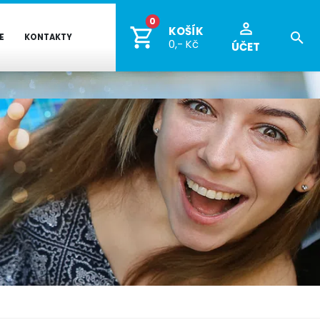
0
KOŠÍK
E
KONTAKTY
0,- Kč
ÚČET