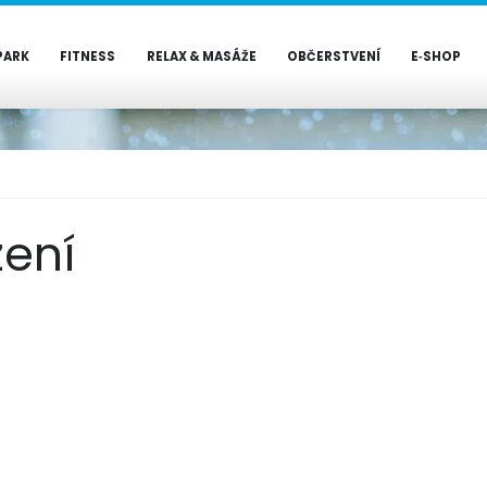
PARK
FITNESS
RELAX & MASÁŽE
OBČERSTVENÍ
E‑SHOP
zení