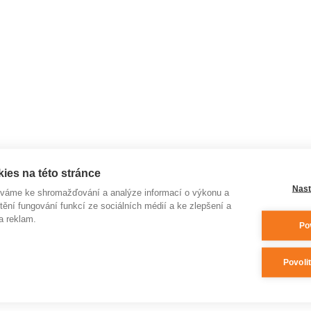
ies na této stránce
Nast
íváme ke shromažďování a analýze informací o výkonu a
tění fungování funkcí ze sociálních médií a ke zlepšení a
a reklam.
Po
Povoli