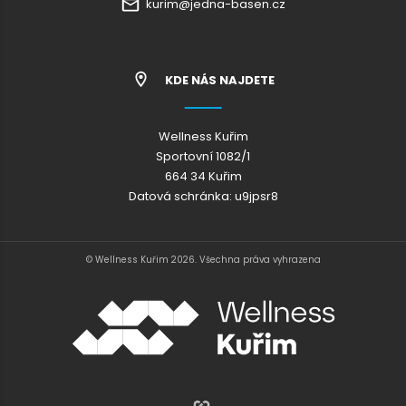
kurim@jedna-basen.cz
KDE NÁS NAJDETE
Wellness Kuřim
Sportovní 1082/1
664 34 Kuřim
Datová schránka: u9jpsr8
© Wellness Kuřim 2026. Všechna práva vyhrazena