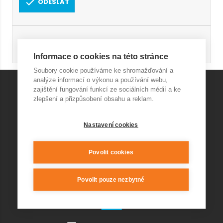
ODESLAT
Registrace
Obnovení hesla
Informace o cookies na této stránce
Soubory cookie používáme ke shromažďování a
analýze informací o výkonu a používání webu,
zajištění fungování funkcí ze sociálních médií a ke
zlepšení a přizpůsobení obsahu a reklam.
KONTAKT AQUAPARK
Nastavení cookies
+420 541 420 240
info@wellnesskurim.cz
Wellness Kuřim s.r.o.
Povolit cookies
Povolit pouze nezbytné
KONTAKT RESTAURACE