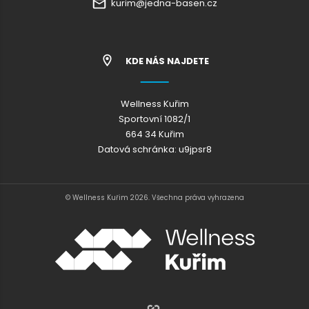
kurim@jedna-basen.cz
KDE NÁS NAJDETE
Wellness Kuřim
Sportovní 1082/1
664 34 Kuřim
Datová schránka: u9jpsr8
© Wellness Kuřim 2026. Všechna práva vyhrazena