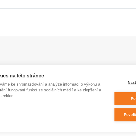
ies na této stránce
Nast
íváme ke shromažďování a analýze informací o výkonu a
tění fungování funkcí ze sociálních médií a ke zlepšení a
a reklam.
Po
Povoli