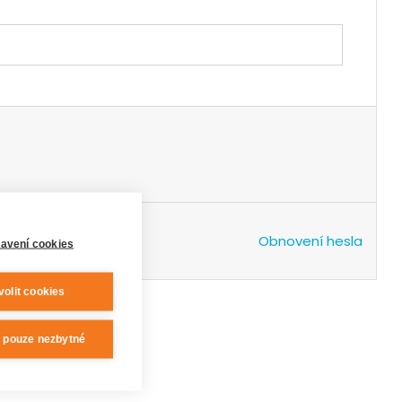
Obnovení hesla
avení cookies
volit cookies
t pouze nezbytné