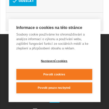
ODESLAT
Registrace
Obnovení hesla
Informace o cookies na této stránce
Soubory cookie používáme ke shromažďování a
analýze informací o výkonu a používání webu,
zajištění fungování funkcí ze sociálních médií a ke
zlepšení a přizpůsobení obsahu a reklam.
KONTAKT AQUAPARK
Nastavení cookies
+420 541 420 240
info@wellnesskurim.cz
Wellness Kuřim s.r.o.
Povolit cookies
Povolit pouze nezbytné
KONTAKT RESTAURACE