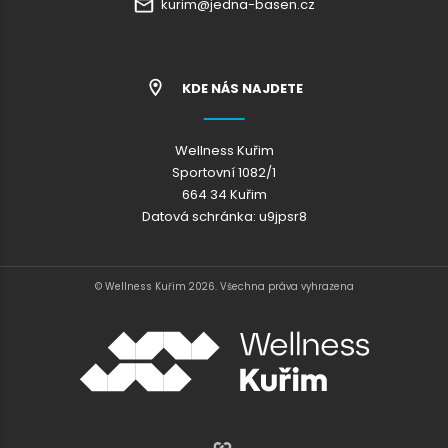
kurim@jedna-basen.cz
KDE NÁS NAJDETE
Wellness Kuřim
Sportovní 1082/1
664 34 Kuřim
Datová schránka: u9jpsr8
© Wellness Kuřim 2026. Všechna práva vyhrazena