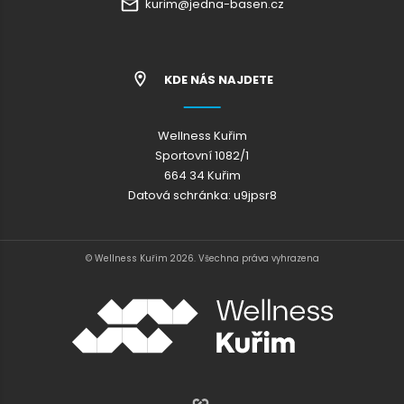
kurim@jedna-basen.cz
KDE NÁS NAJDETE
Wellness Kuřim
Sportovní 1082/1
664 34 Kuřim
Datová schránka: u9jpsr8
© Wellness Kuřim 2026. Všechna práva vyhrazena