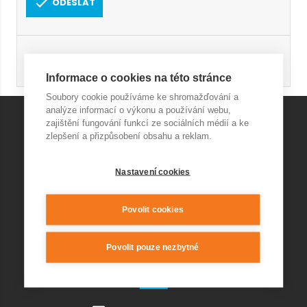
ODESLAT
Registrace
Obnovení hesla
Informace o cookies na této stránce
Soubory cookie používáme ke shromažďování a
analýze informací o výkonu a používání webu,
zajištění fungování funkcí ze sociálních médií a ke
zlepšení a přizpůsobení obsahu a reklam.
KONTAKT AQUAPARK
Nastavení cookies
+420 541 420 240
info@wellnesskurim.cz
Wellness Kuřim s.r.o.
Povolit cookies
Povolit pouze nezbytné
KONTAKT RESTAURACE