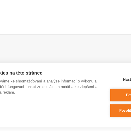
ies na této stránce
Nast
íváme ke shromažďování a analýze informací o výkonu a
tění fungování funkcí ze sociálních médií a ke zlepšení a
a reklam.
Po
Povoli