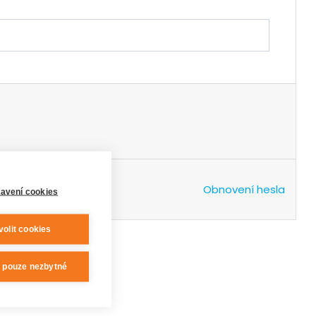
Obnovení hesla
avení cookies
volit cookies
t pouze nezbytné