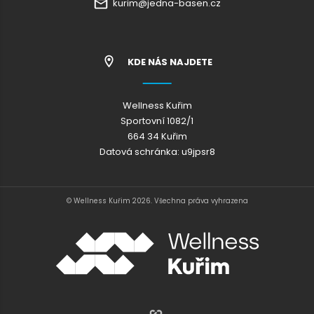
kurim@jedna-basen.cz
KDE NÁS NAJDETE
Wellness Kuřim
Sportovní 1082/1
664 34 Kuřim
Datová schránka: u9jpsr8
© Wellness Kuřim 2026. Všechna práva vyhrazena