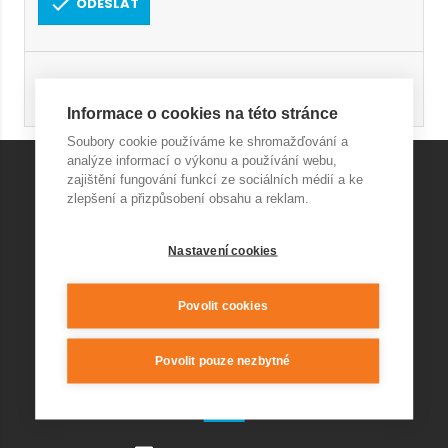
ODESLAT
Registrace
Obnovení hesla
Informace o cookies na této stránce
Soubory cookie používáme ke shromažďování a
analýze informací o výkonu a používání webu,
zajištění fungování funkcí ze sociálních médií a ke
zlepšení a přizpůsobení obsahu a reklam.
KONTAKT AQUAPARK
Nastavení cookies
+420 541 420 240
info@wellnesskurim.cz
Wellness Kuřim s.r.o.
Povolit cookies
Povolit pouze nezbytné
KONTAKT RESTAURACE