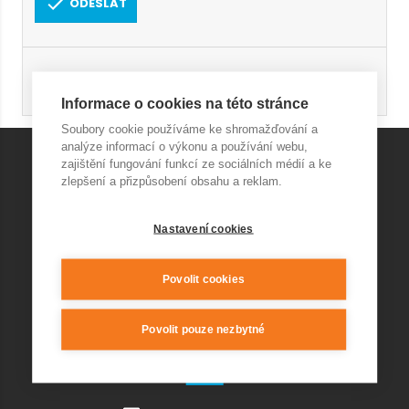
ODESLAT
Registrace
Obnovení hesla
Informace o cookies na této stránce
Soubory cookie používáme ke shromažďování a
analýze informací o výkonu a používání webu,
zajištění fungování funkcí ze sociálních médií a ke
zlepšení a přizpůsobení obsahu a reklam.
KONTAKT AQUAPARK
Nastavení cookies
+420 541 420 240
info@wellnesskurim.cz
Wellness Kuřim s.r.o.
Povolit cookies
Povolit pouze nezbytné
KONTAKT RESTAURACE