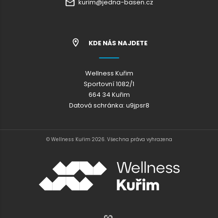
kurim@jedna-basen.cz
KDE NÁS NAJDETE
Wellness Kuřim
Sportovní 1082/1
664 34 Kuřim
Datová schránka: u9jpsr8
© Wellness Kuřim 2026. Všechna práva vyhrazena