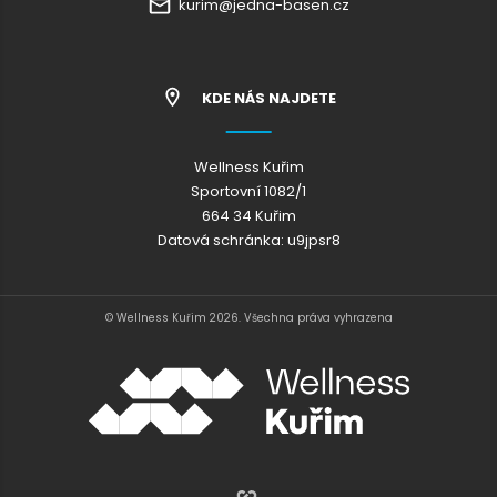
kurim@jedna-basen.cz
KDE NÁS NAJDETE
Wellness Kuřim
Sportovní 1082/1
664 34 Kuřim
Datová schránka: u9jpsr8
© Wellness Kuřim 2026. Všechna práva vyhrazena