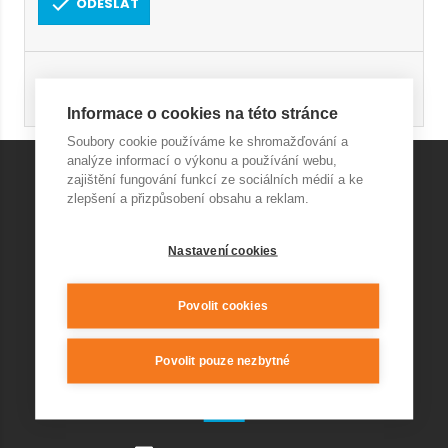
ODESLAT
Registrace
Obnovení hesla
Informace o cookies na této stránce
Soubory cookie používáme ke shromažďování a
analýze informací o výkonu a používání webu,
zajištění fungování funkcí ze sociálních médií a ke
zlepšení a přizpůsobení obsahu a reklam.
KONTAKT AQUAPARK
Nastavení cookies
+420 541 420 240
info@wellnesskurim.cz
Wellness Kuřim s.r.o.
Povolit cookies
Povolit pouze nezbytné
KONTAKT RESTAURACE