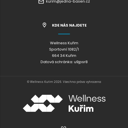
kurim@jedna-basen.cz
KDE NÁS NAJDETE
Wellness Kuřim
Sportovní 1082/1
664 34 Kuřim
Datová schránka: u9jpsr8
© Wellness Kuřim 2026. Všechna práva vyhrazena