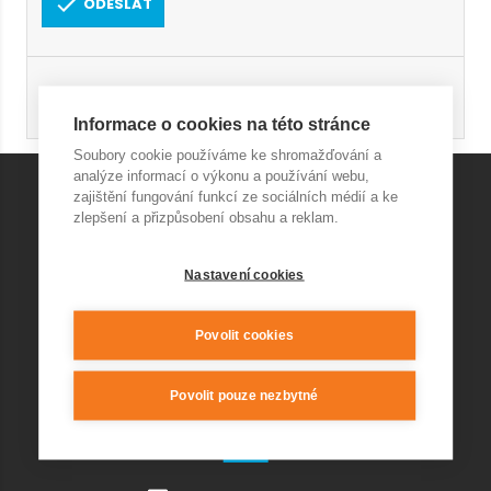
ODESLAT
Registrace
Obnovení hesla
Informace o cookies na této stránce
Soubory cookie používáme ke shromažďování a
analýze informací o výkonu a používání webu,
zajištění fungování funkcí ze sociálních médií a ke
zlepšení a přizpůsobení obsahu a reklam.
KONTAKT AQUAPARK
Nastavení cookies
+420 541 420 240
info@wellnesskurim.cz
Wellness Kuřim s.r.o.
Povolit cookies
Povolit pouze nezbytné
KONTAKT RESTAURACE