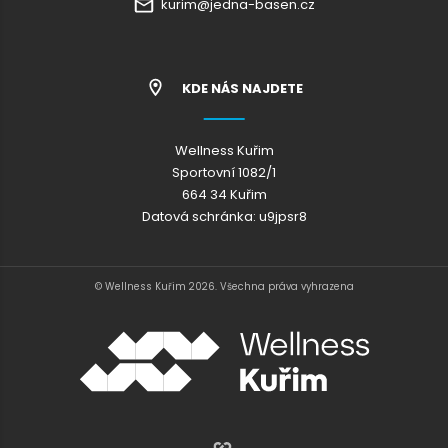
kurim@jedna-basen.cz
KDE NÁS NAJDETE
Wellness Kuřim
Sportovní 1082/1
664 34 Kuřim
Datová schránka: u9jpsr8
© Wellness Kuřim 2026. Všechna práva vyhrazena