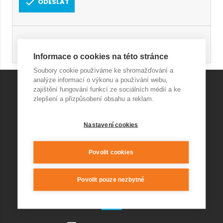
ODESLAT
Registrace
Obnovení hesla
Informace o cookies na této stránce
Soubory cookie používáme ke shromažďování a
analýze informací o výkonu a používání webu,
zajištění fungování funkcí ze sociálních médií a ke
zlepšení a přizpůsobení obsahu a reklam.
KONTAKT AQUAPARK
Nastavení cookies
+420 541 420 240
info@wellnesskurim.cz
Wellness Kuřim s.r.o.
Povolit cookies
Povolit pouze nezbytné
KONTAKT RESTAURACE